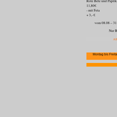
Rote Bet
11,80€
- m
+ 3,- €
vom 08.08 – 31.
Nur Barzahlun
All
Montag bis Freit