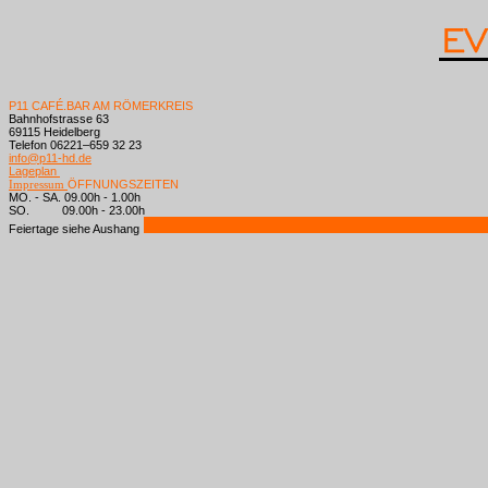
P11 CAFÉ.BAR AM RÖMERKREIS
Bahnhofstrasse 63
69115 Heidelberg
Telefon 06221–659 32 23
info@p11-hd.de
Lageplan
Impressum
ÖFFNUNGSZEITEN
MO. - SA. 09.00h - 1.00h
SO. 09.00h - 23.00h
Feiertage siehe Aushang