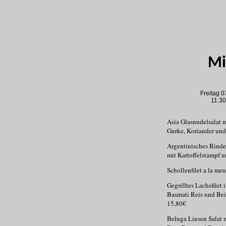
Mit
Freitag 07.0
11.30-14
Asia Glasnudelsalat m
Gurke, Korian
Argentinisches Rinde
mit Kartoffelsta
Schollenfilet a la 
Gegrilltes Lachsfilet 
Basmati Reis
15,80€
Beluga Linsen Salat m